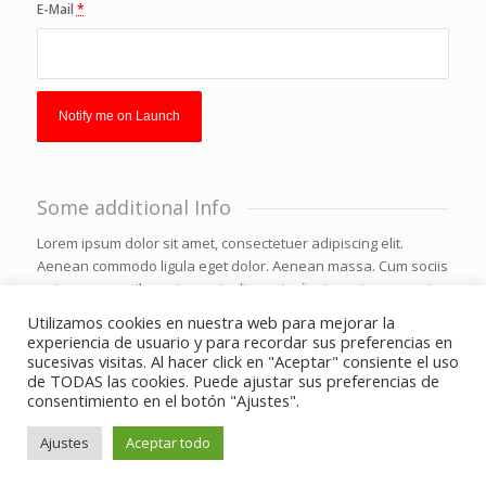
E-Mail
*
Some additional Info
Lorem ipsum dolor sit amet, consectetuer adipiscing elit.
Aenean commodo ligula eget dolor. Aenean massa. Cum sociis
natoque penatibus et magnis dis
parturient
montes, nascetur
ridiculus mus.
Utilizamos cookies en nuestra web para mejorar la
experiencia de usuario y para recordar sus preferencias en
Donec quam felis, ultricies nec, pellentesque eu,
pretium
quis,
sucesivas visitas. Al hacer click en "Aceptar" consiente el uso
sem. Nulla consequat massa quis enim. Donec pede justo,
de TODAS las cookies. Puede ajustar sus preferencias de
fringilla vel, aliquet nec, vulputate eget, arcu.
consentimiento en el botón "Ajustes".
Ajustes
Aceptar todo