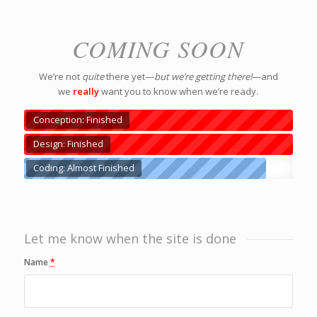
COMING SOON
We’re not
quite
there yet—
but we’re getting there!
—and
we
really
want you to know when we’re ready.
Conception: Finished
Design: Finished
Coding: Almost Finished
Let me know when the site is done
Name
*