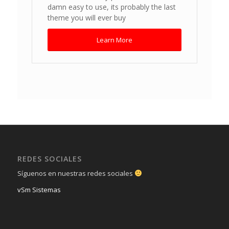
damn easy to use, its probably the last
theme you will ever buy
Learn More
REDES SOCIALES
Síguenos en nuestras redes sociales
vSm Sistemas