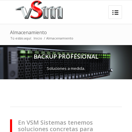
Almacenamiento
Tú estás aquí:
Inicio
/
Almacenamiento
BACKUP PROFESIONAL
Soluciones a medida.
En VSM Sistemas tenemos
soluciones concretas para