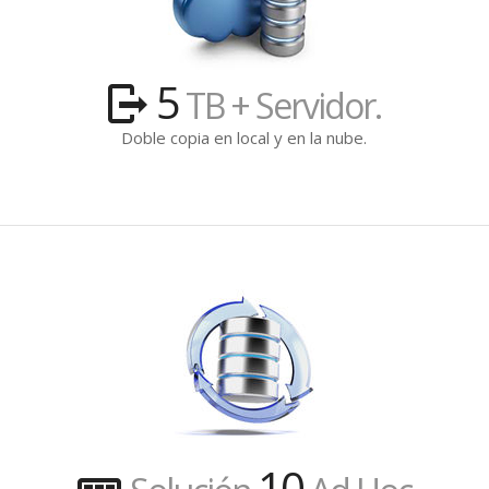
automatizada.
5
TB + Servidor.
Doble copia en local y en la nube.
Optimizamos
tu centro de
proceso de
datos CPD.
10