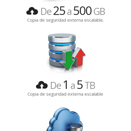
25
500
De
a
GB
Copia de seguridad externa escalable.
Para los que
necesitan
más espacio.
1
5
De
a
TB
Copia de seguridad externa escalable
Doble
seguridad