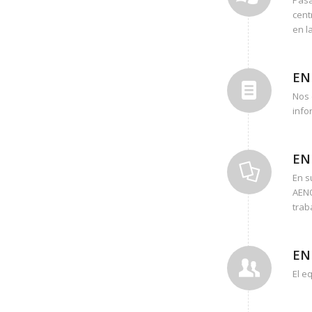
cent
en l
EN
Nos 
info
EN
En s
AENO
trab
EN
El e