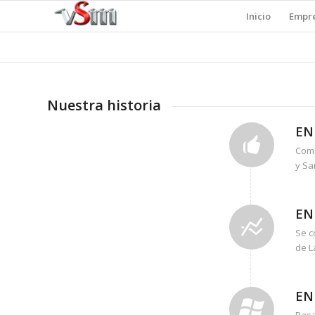
Inicio
Empr
Nuestra historia
EN
Comi
y Sa
EN
Se c
de L
EN
Pasa