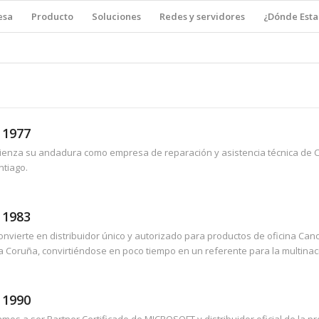
esa
Producto
Soluciones
Redes y servidores
¿Dónde Est
 1977
enza su andadura como empresa de reparación y asistencia técnica de
ntiago.
 1983
onvierte en distribuidor único y autorizado para productos de oficina Cano
a Coruña, convirtiéndose en poco tiempo en un referente para la multinac
 1990
mos a ser Partner Certificado de MICROSOFT y distribuidor oficial de la p