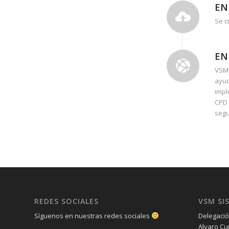
EN
Se c
EN
VSM 
ayud
impl
CPD 
segu
REDES SOCIALES
VSM SI
Síguenos en nuestras redes sociales
Delegació
Alvaro Cu