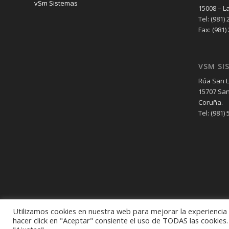
vSm Sistemas
15008 – L
Tel: (981) 
Fax: (981)
VSM SI
Rúa San L
15707 San
Coruña.
Tel: (981) 
Utilizamos cookies en nuestra web para mejorar la experiencia d
hacer click en "Aceptar" consiente el uso de TODAS las cookies