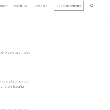
amos?
Noticias
Contacto
Soporte remoto
 CANON en La Coruña
n para la provincia
ional en España.
restigiosa marca de