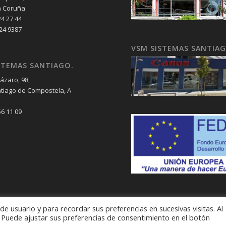
a Coruña
24 27 44
 24 9387
VSM SISTEMAS SANTIA
STEMAS SANTIAGO.
ázaro, 98,
tiago de Compostela, A
56 11 09
e usuario y para recordar sus preferencias en sucesivas visitas. Al
. Puede ajustar sus preferencias de consentimiento en el botón