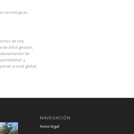
es tecnológicas.
ornos de red,
e difícil gestión,
mplementación de
sponibilidad y
eran a nivel global.
.
NAVEGACIÓN
Aviso legal