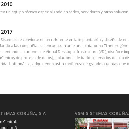
 2010
rea un equipo técnico especializado en redes, servidores y otras solucion
 2017
Sistemas se convierte en un referente en la implantación y diseño de ent
ando a las compañías se encuentran ante una plataforma TI heterogénea d
ementando soluciones de Virtual Desktop Infrastructure (VDI), diseño e i
(Centros de proceso de datos), soluciones de backup, servicios de alta di
ridad informática, adquiriendo así la confianza de grandes cuentas que op
STEMAS CORUÑA, S.A
VSM SISTEMAS CORUÑA
n Central:
nqueiro, 3