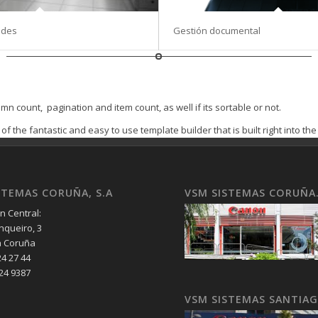
edes
Gestión documental
n count, pagination and item count, as well if its sortable or not.
f the fantastic and easy to use template builder that is built right into th
STEMAS CORUÑA, S.A
VSM SISTEMAS CORUÑA
n Central:
nqueiro, 3
a Coruña
24 27 44
 24 9387
VSM SISTEMAS SANTIA