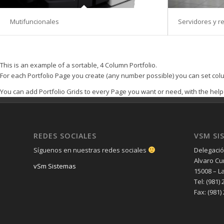
Mutifuncionales
Servidores y r
This is an example of a sortable, 4 Column Portfolio.
For each Portfolio Page you create (any number possible) you can set colum
You can add Portfolio Grids to every Page you want or need, with the help o
REDES SOCIALES
VSM SI
Síguenos en nuestras redes sociales
Delegació
Alvaro Cu
vSm Sistemas
15008 – L
Tel: (981) 
Fax: (981)