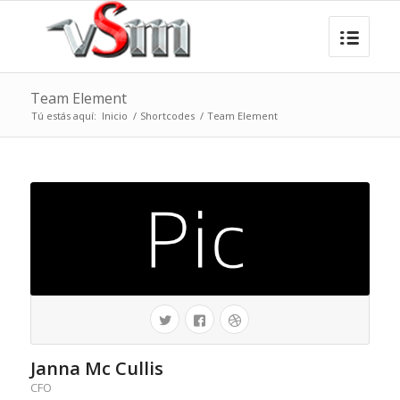
Team Element
Tú estás aquí:
Inicio
/
Shortcodes
/
Team Element
Janna Mc Cullis
CFO