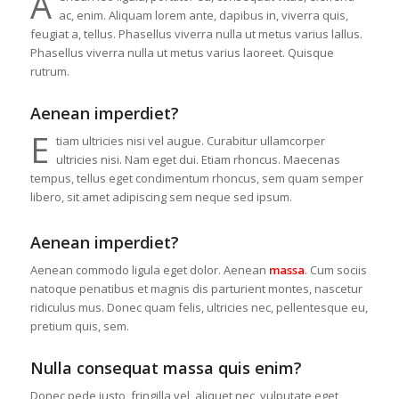
A
ac, enim. Aliquam lorem ante, dapibus in, viverra quis,
feugiat a, tellus. Phasellus viverra nulla ut metus varius lallus.
Phasellus viverra nulla ut metus varius laoreet. Quisque
rutrum.
Aenean imperdiet?
E
tiam ultricies nisi vel augue. Curabitur ullamcorper
ultricies nisi. Nam eget dui. Etiam rhoncus. Maecenas
tempus, tellus eget condimentum rhoncus, sem quam semper
libero, sit amet adipiscing sem neque sed ipsum.
Aenean imperdiet?
Aenean commodo ligula eget dolor. Aenean
massa
. Cum sociis
natoque penatibus et magnis dis parturient montes, nascetur
ridiculus mus. Donec quam felis, ultricies nec, pellentesque eu,
pretium quis, sem.
Nulla consequat massa quis enim?
Donec pede justo, fringilla vel, aliquet nec, vulputate eget,