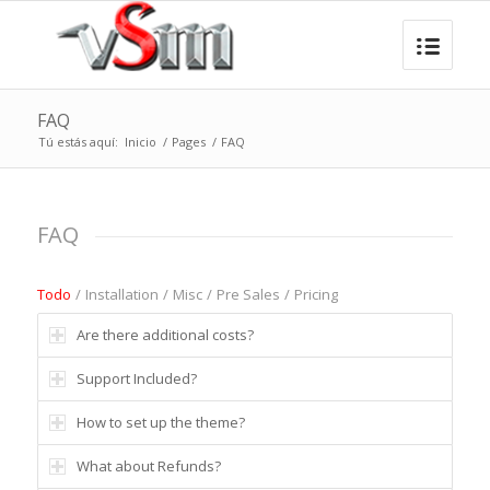
FAQ
Tú estás aquí:
Inicio
/
Pages
/
FAQ
FAQ
Todo
/
Installation
/
Misc
/
Pre Sales
/
Pricing
Are there additional costs?
Support Included?
How to set up the theme?
What about Refunds?